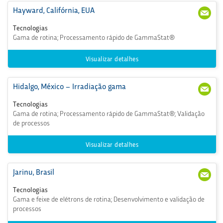
Hayward, Califórnia, EUA
+1
CSH
(51
ayw
Tecnologias
0) 2
ard
Gama de rotina; Processamento rápido de GammaStat®
66-
@st
555
erig
0
enic
Visualizar detalhes
s.co
m
Hidalgo, México – Irradiação gama
+52
Mex
(773)
_Ga
Tecnologias
732
mm
Gama de rotina; Processamento rápido de GammaStat®; Validação
945
a_C
de processos
0
ont
acto
@st
Visualizar detalhes
erig
enic
s.co
Jarinu, Brasil
+55
com
m
(11)
erci
Tecnologias
354
al@
Gama e feixe de elétrons de rotina; Desenvolvimento e validação de
0-0
ster
processos
600
igen
ics.c