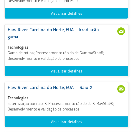
Desenvolvimento e validação de processos
099
erig
9
enic
s.co
Visualizar detalhes
m
Haw River, Carolina do Norte, EUA – Irradiação
+1 (3
CSH
36)
awR
gama
578-
iver
587
@st
Tecnologias
6
erig
Gama de rotina; Processamento rápido de GammaStat®;
enic
Desenvolvimento e validação de processos
s.co
m
Visualizar detalhes
Haw River, Carolina do Norte, EUA — Raio-X
+1 (3
CSH
36)
awR
Tecnologias
578-
iver
Esterilização por raio-X; Processamento rápido de X-RayStat®;
587
@st
Desenvolvimento e validação de processos
6
erig
enic
s.co
Visualizar detalhes
m