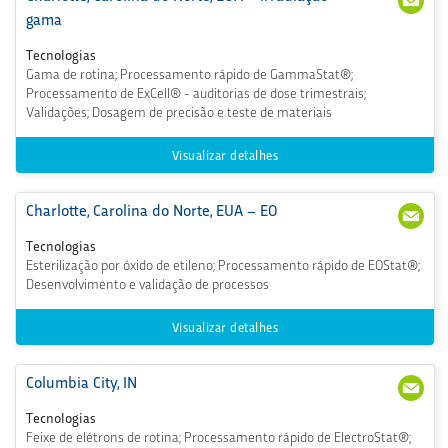
04)
harl
gama
587-
otte
890
GA
Tecnologias
2
@st
Gama de rotina; Processamento rápido de GammaStat®;
erig
Processamento de ExCell® - auditorias de dose trimestrais;
enic
Validações; Dosagem de precisão e teste de materiais
s.co
m
Visualizar detalhes
Charlotte, Carolina do Norte, EUA – EO
704
CSC
-587
harl
Tecnologias
-893
otte
Esterilização por óxido de etileno; Processamento rápido de EOStat®;
2
EO
Desenvolvimento e validação de processos
@st
erig
enic
Visualizar detalhes
s.co
m
Columbia City, IN
260
CSC
-212
olu
Tecnologias
-197
mbi
Feixe de elétrons de rotina; Processamento rápido de ElectroStat®;
2
aCty