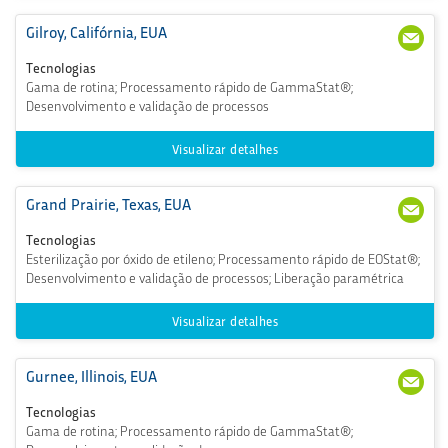
Gilroy, Califórnia, EUA
+1
CSGi
(40
lroy
Tecnologias
8) 8
@st
Gama de rotina; Processamento rápido de GammaStat®;
48-
erig
Desenvolvimento e validação de processos
403
enic
5
s.co
m
Visualizar detalhes
Grand Prairie, Texas, EUA
972-
CSG
602
rdPr
Tecnologias
-94
airi
Esterilização por óxido de etileno; Processamento rápido de EOStat®;
30
e@
Desenvolvimento e validação de processos; Liberação paramétrica
ster
igen
ics.c
Visualizar detalhes
om
Gurnee, Illinois, EUA
+1
CSG
(84
urn
Tecnologias
7) 8
ee
Gama de rotina; Processamento rápido de GammaStat®;
55-
@st