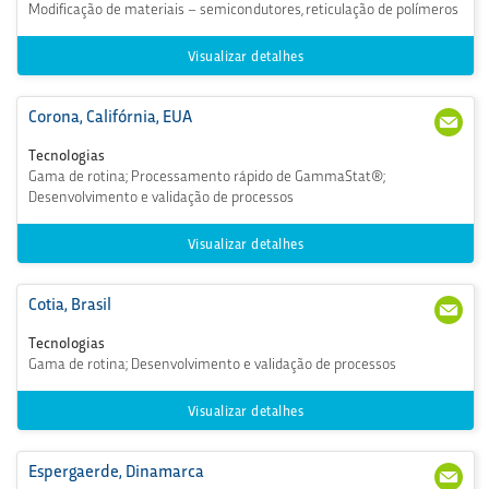
Modificação de materiais – semicondutores, reticulação de polímeros
@st
erig
enic
Visualizar detalhes
s.co
m
Corona, Califórnia, EUA
+1
CSC
(95
oro
Tecnologias
1) 34
na
Gama de rotina; Processamento rápido de GammaStat®;
0-0
@st
Desenvolvimento e validação de processos
700
erig
enic
s.co
Visualizar detalhes
m
Cotia, Brasil
+55
com
(11)
erci
Tecnologias
354
al@
Gama de rotina; Desenvolvimento e validação de processos
0-0
ster
600
igen
ics.c
Visualizar detalhes
om
Espergaerde, Dinamarca
+45
68_