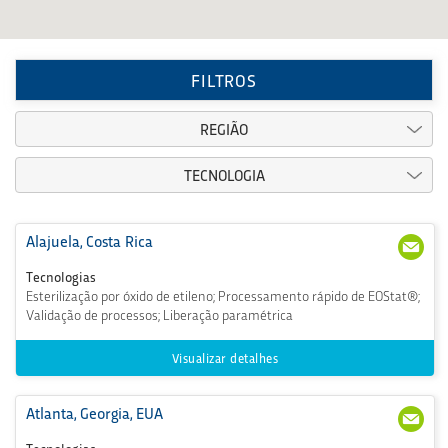
FILTROS
REGIÃO
TECNOLOGIA
Alajuela, Costa Rica
Tecnologias
Esterilização por óxido de etileno; Processamento rápido de EOStat®;
Validação de processos; Liberação paramétrica
Visualizar detalhes
Atlanta, Georgia, EUA
404
csat
-355
lant