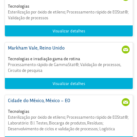
282-
san
Tecnologias
252
gele
Esterilização por óxido de etileno; Processamento rápido de EOStat®;
0
s@s
Validação de processos
teri
geni
cs.c
Visualizar detalhes
om
Markham Vale, Reino Unido
+44
MVC
(0) 1
usto
Tecnologias e irradiação gama de rotina
246
mer
Processamento rápido de GammaStat®; Validação de processos,
561
Serv
Circuito de pesquisa
230
ices
@st
erig
Visualizar detalhes
enic
s.co
m
Cidade do México, México – EO
+52
Mex
55 2
ico_
Tecnologias
620
EO_
Esterilização por óxido de etileno; Processamento rápido de EOStat®;
907
Con
Laboratório: B.I. Testes, Biocarga de produtos, Resíduos;
8
tact
o@
Desenvolvimento de ciclos e validação de processos; Logística
ster