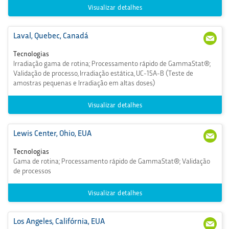
om
Visualizar detalhes
Laval, Quebec, Canadá
1 (4
mir
50)
eill
Tecnologias
687-
e.la
Irradiação gama de rotina; Processamento rápido de GammaStat®;
516
hou
Validação de processo, Irradiação estática, UC-15A-B (Teste de
5
d@
nor
amostras pequenas e Irradiação em altas doses)
dio
n.co
Visualizar detalhes
m
Lewis Center, Ohio, EUA
+1
CSW
(61
este
Tecnologias
4) 8
rvill
Gama de rotina; Processamento rápido de GammaStat®; Validação
88-
e@
de processos
407
ster
7
igen
ics.c
Visualizar detalhes
om
Los Angeles, Califórnia, EUA
323-
cslo