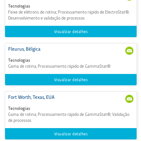
(49)
cust
Tecnologias
127-
serv
Feixe de elétrons de rotina; Processamento rápido de ElectroStat®;
969
ice
Desenvolvimento e validação de processos
@e
u.st
erig
Visualizar detalhes
enic
s.co
m
Fleurus, Bélgica
+32
cs.fl
(71)
eur
Tecnologias
822-
us
Gama de rotina; Processamento rápido de GammaStat®
513
@e
u.st
erig
Visualizar detalhes
enic
s.co
m
Fort Worth, Texas, EUA
+1
CSFt
(817)
Wor
Tecnologias
293-
th
Gama de rotina; Processamento rápido de GammaStat®; Validação
099
@st
de processos
9
erig
enic
s.co
Visualizar detalhes
m