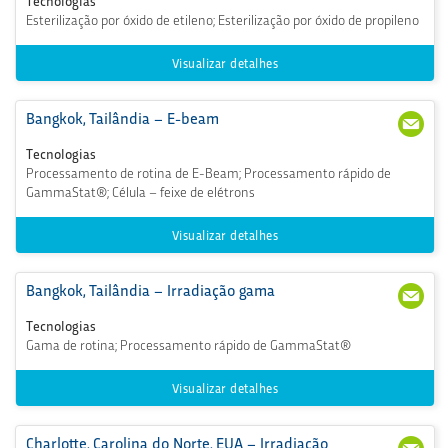
Tecnologias
-44
a@
Esterilização por óxido de etileno; Esterilização por óxido de propileno
85
ster
igen
ics.c
Visualizar detalhes
om
Bangkok, Tailândia – E-beam
+ 6
csa.
6 (3
th
Tecnologias
8) 9
@st
Processamento de rotina de E-Beam; Processamento rápido de
54-
erig
GammaStat®; Célula – feixe de elétrons
279
enic
s.co
m
Visualizar detalhes
Bangkok, Tailândia – Irradiação gama
+ 6
csa.
6 (3
th
Tecnologias
8) 9
@st
Gama de rotina; Processamento rápido de GammaStat®
54-
erig
279
enic
s.co
Visualizar detalhes
m
Charlotte, Carolina do Norte, EUA – Irradiação
+1 (7
CSC